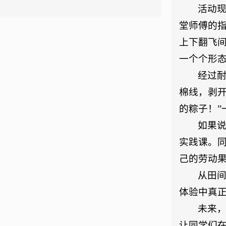
活动
堂师傅的
上下翻飞
一个个形
经过
棉线，剥
的粽子！”
如果说
实践课。
己的劳动
从田
体验中真正
未来
让同学们