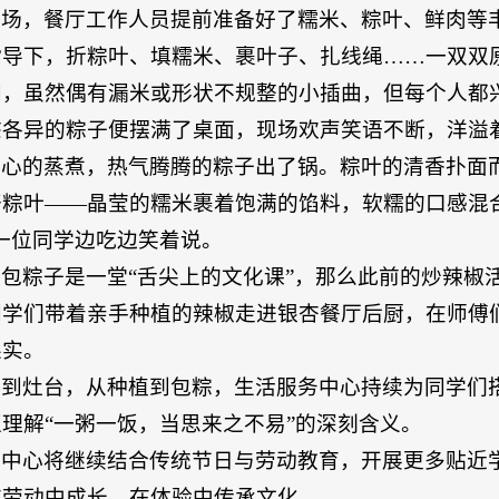
现场，餐厅工作人员提前准备好了糯米、粽叶、鲜肉等
指导下，折粽叶、填糯米、裹叶子、扎线绳……一双双
间，虽然偶有漏米或形状不规整的小插曲，但每个人都
态各异的粽子便摆满了桌面，现场欢声笑语不断，洋溢
耐心的蒸煮，热气腾腾的粽子出了锅。粽叶的清香扑面
开粽叶——晶莹的糯米裹着饱满的馅料，软糯的口感混
一位同学边吃边笑着说。
包粽子是一堂“舌尖上的文化课”，那么此前的炒辣椒活
同学们带着亲手种植的辣椒走进银杏餐厅后厨，在师傅
果实。
间到灶台，从种植到包粽，生活服务中心持续为同学们
理解“一粥一饭，当思来之不易”的深刻含义。
，中心将继续结合传统节日与劳动教育，开展更多贴近
在劳动中成长，在体验中传承文化。