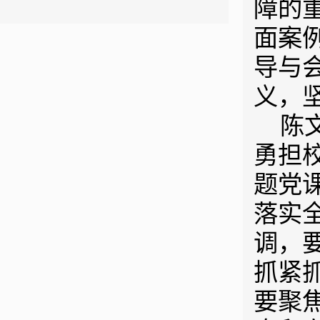
障的
面案
导与
义，
陈
勇担
题党
落实
调，
抓紧
要聚