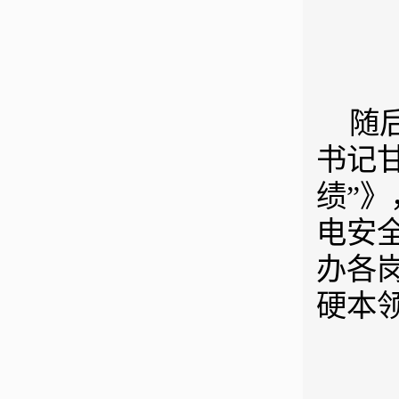
随
书记
绩”
电安
办各
硬本