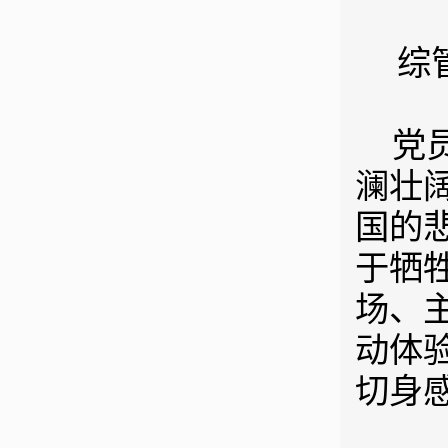
综
党
澜壮
国的
于牺
场、
动体
切身