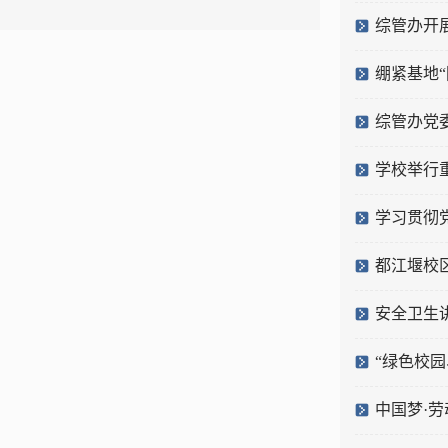
综管办开
绷紧基地“
综管办党
学校举行
学习贯彻
都江堰校
安全卫生
“绿色校
中国梦·劳