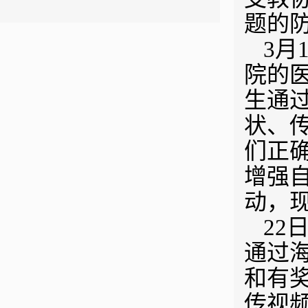
题的
3月
院的医
生通
状、
们正
增强
动，
22
通过
和有
传视