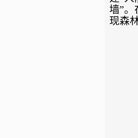
墙”
现森