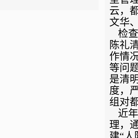
云，
文华
检
陈礼
作情
等问
是清
度，
组对
近
理，
建“人