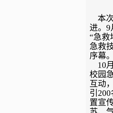
本次
进。
“急
急救
序幕
10
校园
互动
引2
置宣
苏、