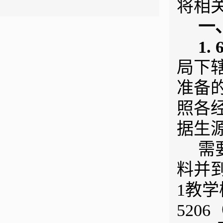
将相
一
1. 
局下
准备
照各
据生
需
料并
1教
520