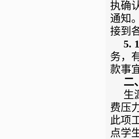
执确
通知
接到
5. 
务，
款事
二
生
费压
此项
点学