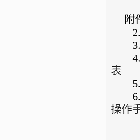
附
2
3
4
表
5
6
操作