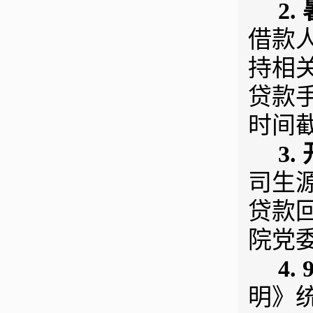
2.
借款
持相
贷款
时间截
3.
司生
贷款
院党
4. 
明》