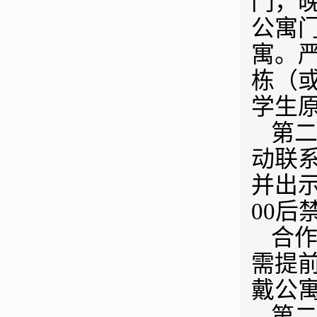
门，晚
公寓
寓。
栋（
学生
第二
动联
并出示
00后
合
需提
戴公
第二