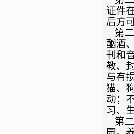
证件
后方
第二
酗酒
刊和
教、
与有
猫、
动；
习、
第二
园。