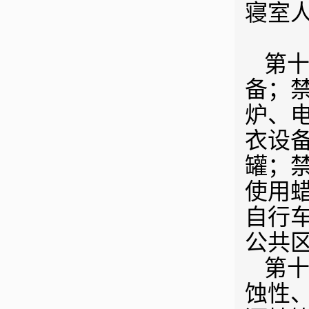
寝室
第十
备；
炉、
衣设
罐；
使用
自行
公共
第十
蚀性